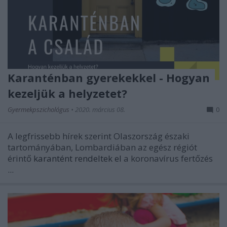
Karanténban gyerekekkel - Hogyan
kezeljük a helyzetet?
Gyermekpszichológus
•
2020. március 08.
0
A legfrissebb hírek szerint Olaszország északi
tartományában, Lombardiában az egész régiót
érintő
karantént rendeltek el
a koronavírus fertőzés
...