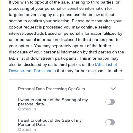
A továbbiakban mindkét oldalon különböző cikkeket
If you wish to opt-out of the sale, sharing to third parties, or
olvashattok tőle.
processing of your personal or sensitive information for
Bojti Andrea, ...
targeted advertising by us, please use the below opt-out
section to confirm your selection. Please note that after your
opt-out request is processed you may continue seeing
interest-based ads based on personal information utilized by
us or personal information disclosed to third parties prior to
your opt-out. You may separately opt-out of the further
disclosure of your personal information by third parties on the
IAB’s list of downstream participants. This information may
also be disclosed by us to third parties on the
IAB’s List of
Downstream Participants
that may further disclose it to other
third parties.
Please note that this website/app uses one or more Google
Personal Data Processing Opt Outs
services and may gather and store information including but
not limited to your visit or usage behaviour. You may click to
I want to opt-out of the Sharing of my
personal data.
grant or deny consent to Google and its third-party tags to
Opted In
use your data for below specified purposes in below Google
3 segítő tanács, hogy ne váljon
consent section.
I want to opt-out of the Sale of my
Personal Data.
gyermeked online zaklatás
Opted In