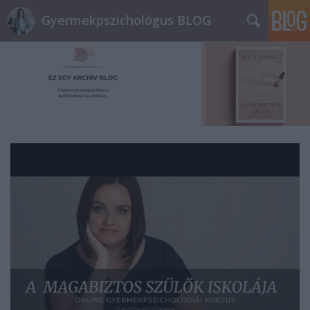
Gyermekpszichológus BLOG