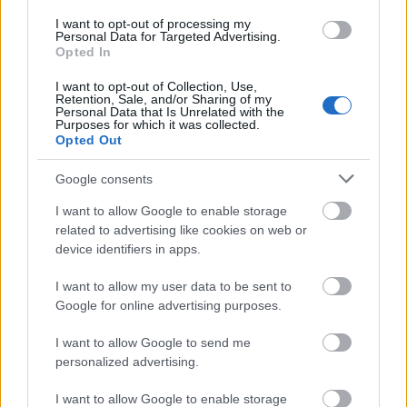
áldozatává!
I want to opt-out of processing my
Personal Data for Targeted Advertising.
Gyermekpszichológus
•
2020. július 08.
2
Opted In
Neked is az egyik legnagyobb félelmed, hogy
I want to opt-out of Collection, Use,
Retention, Sale, and/or Sharing of my
gyermeked bántalmazás áldozata lesz? Különösen
Personal Data that Is Unrelated with the
Purposes for which it was collected.
ijesztő, ha mindez az online térben történik, hiszen ...
Opted Out
Google consents
I want to allow Google to enable storage
related to advertising like cookies on web or
device identifiers in apps.
I want to allow my user data to be sent to
Google for online advertising purposes.
I want to allow Google to send me
personalized advertising.
I want to allow Google to enable storage