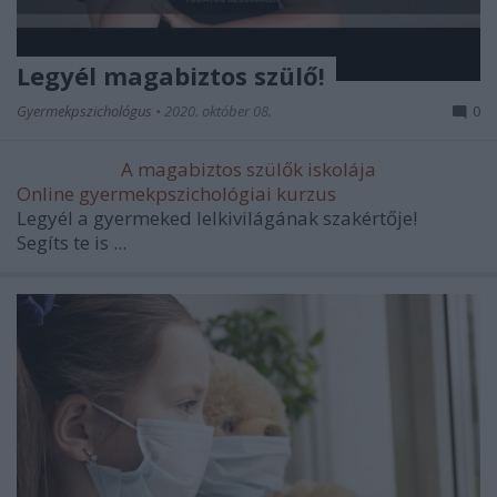
Legyél magabiztos szülő!
Gyermekpszichológus
•
2020. október 08.
0
A magabiztos szülők iskolája
Online gyermekpszichológiai kurzus
Legyél a gyermeked lelkivilágának szakértője!
Segíts te is ...