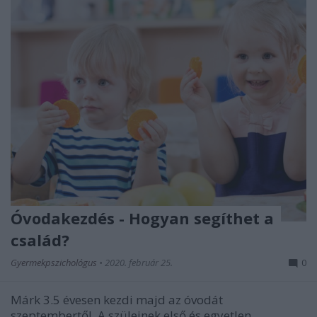
Óvodakezdés - Hogyan segíthet a
család?
Gyermekpszichológus
•
2020. február 25.
0
Márk 3.5 évesen kezdi majd az óvodát
szeptembertől. A szüleinek első és egyetlen