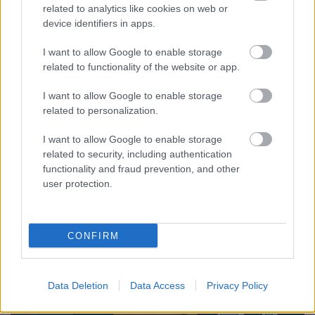
related to analytics like cookies on web or
device identifiers in apps.
3 tanács a család lelki egészségének
megőrzésére a karanténban
I want to allow Google to enable storage
related to functionality of the website or app.
Gyermekpszichológus
•
2020. április 15.
0
I want to allow Google to enable storage
related to personalization.
Egyre többször keresnek meg
gyermekpszichológusként azzal a családok, hogy
I want to allow Google to enable storage
sűrűsödnek az otthoni konfliktusok, ahogy telik az
related to security, including authentication
idő a karanténban. A ...
functionality and fraud prevention, and other
user protection.
CONFIRM
Data Deletion
Data Access
Privacy Policy