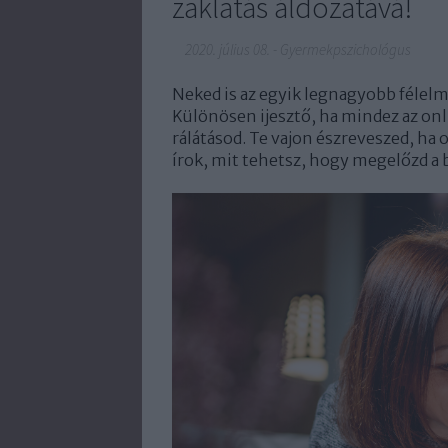
zaklatás áldozatává!
2020. július 08.
-
Gyermekpszichológus
Neked is az egyik legnagyobb félel
Különösen ijesztő, ha mindez az onl
rálátásod. Te vajon észreveszed, ha 
írok, mit tehetsz, hogy megelőzd a