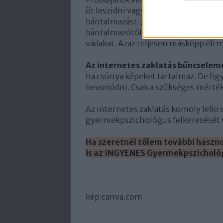
őt leszidni vagy büntetni, ha kiderü
bántalmazást. Jusson eszetekbe a bá
bántalmazótól, szégyellheti a gyenge
vádakat. Azaz teljesen másképp éli m
Az internetes zaklatás bűncselem
ha csúnya képeket tartalmaz. De fig
bevonódni. Csak a szükséges mértéki
Az internetes zaklatás komoly lelki
gyermekpszichológus felkeresését 
Ha szeretnél tőlem további haszno
is az INGYENES Gyermekpszicholó
kép:canva.com