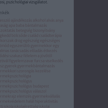
osi, pszichológiai vizsgálatot.
mkék
esszió
ajándékozás
alkohol
alvás
anya
yaság
apa
baba
bántalmazás
zoktatás
betegség
bizonyítvány
ogkedd
bölcsőde
család
családterápia
ckorszak
drog
egészség
egészséges
etmód
egyszerűbb gyermekkor
egy
almas tanácsadás
előadás
étkezés
lődési szakasz
félelem a jövőtől
ztivál
figyelemzavar
furcsa viselkedés
sz
gyerek
gyermekbántalmazás
rmekkori szorongás kezelése
ermekpszichológia
ermekpszichológus
ermekpszichológus budapest
rmekpszichológus válaszol
ermekrajz elemzés
gyermekvállalás
ermekvédelem
halál
hiperaktivitás
zti
iskola
iskolaérettség
iskolai