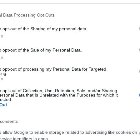
az oldalán. Muszáj már a legelső lépések között
Eg
s hely lehet az internet és hogyan élhetnek vissza
l Data Processing Opt Outs
 kezd el használni a gyerek, közös megbeszélésetek
o opt-out of the Sharing of my personal data.
ormok saját korhatár korlátozását!
In
rség és a bizalom legyen! Ha a kezdetektől így
o opt-out of the Sale of my Personal Data.
alószínűséggel beavat a gyereked az online életébe,
In
 minél inkább tiltod valamitől a kamaszodó
ámára.
to opt-out of processing my Personal Data for Targeted
ing.
In
chológiáját!
o opt-out of Collection, Use, Retention, Sale, and/or Sharing
ersonal Data that Is Unrelated with the Purposes for which it
lected.
Out
a már az első önálló internethasználat előtt
es zaklatás. Hogyan viselkednek az áldozatok? Milyen
s milyen formában válik áldozattá és bántalmazóvá?
consents
o allow Google to enable storage related to advertising like cookies on
adidegenek zaklatják a gyereket, hanem a saját
evice identifiers in apps.
 a gyerek mindig tisztában van azzal, hogy éppen