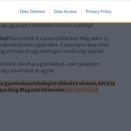
l, hogy nem ismerte fel vagy eddig titkolta a
Data Deletion
Data Access
Privacy Policy
ntalmazottak pszichológiája! A gyerek félhet a
ségét vagy igaznak tarthatja a az ellene felhozott
eg ugyanazt a történést mint te a szülője!
ény!
Mentsétek le a bizonyítékokat! Még akkor is,
yeljetek közben a gyerekre, ő mennyire akar ebbe
g terhelje őt egy esetleges rendőrségi eljárás!
 sérülést okozhat a gyerekben, ezért javaslom
vagy bevonását az ügybe.
s gyermekpszichológiai cikkeket olvasni, kérd te
gus blog Magazin Hírlevelet
ide kattintva!