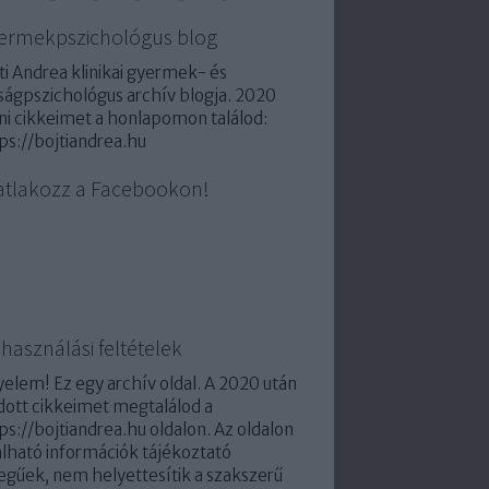
ermekpszichológus blog
ti Andrea klinikai gyermek- és
úságpszichológus archív blogja. 2020
ni cikkeimet a honlapomon találod:
ps://bojtiandrea.hu
atlakozz a Facebookon!
használási feltételek
yelem! Ez egy archív oldal. A 2020 után
dott cikkeimet megtalálod a
ps://bojtiandrea.hu oldalon. Az oldalon
álható információk tájékoztató
legűek, nem helyettesítik a szakszerű