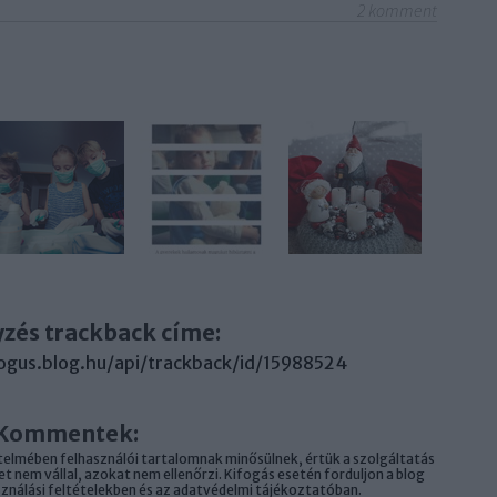
2
komment
yzés trackback címe:
ogus.blog.hu/api/trackback/id/15988524
Kommentek:
elmében felhasználói tartalomnak minősülnek, értük a
szolgáltatás
 nem vállal, azokat nem ellenőrzi. Kifogás esetén forduljon a blog
sználási feltételekben
és az
adatvédelmi tájékoztatóban
.