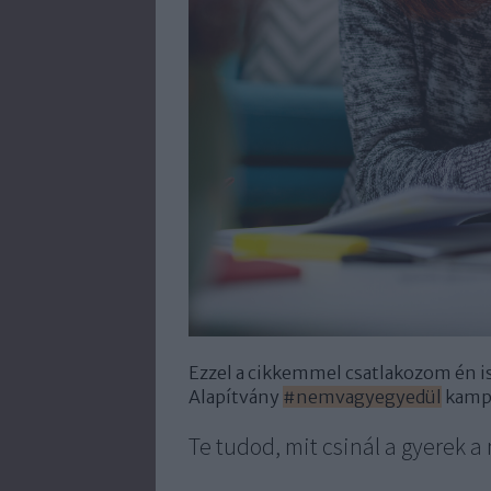
Ezzel a cikkemmel csatlakozom én i
Alapítvány
#nemvagyegyedül
kampá
Te tudod, mit csinál a gyerek a