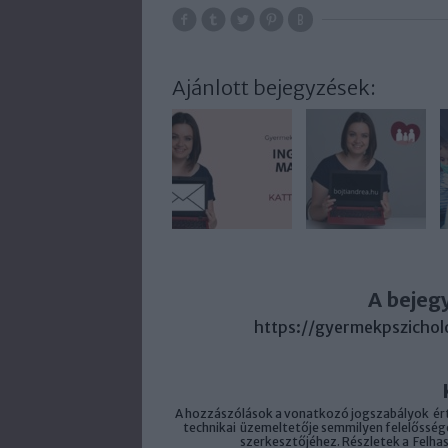
Ajánlott bejegyzések:
A bejeg
https://gyermekpszichol
A hozzászólások a
vonatkozó jogszabályok
ért
technikai
üzemeltetője semmilyen felelősséget
szerkesztőjéhez. Részletek a
Felha