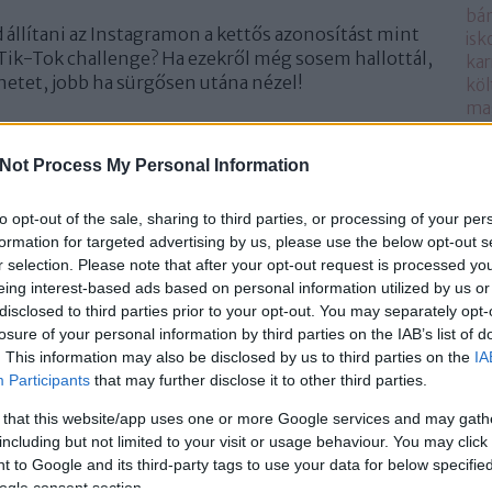
bá
 állítani az Instagramon a kettős azonosítást mint
isk
a Tik-Tok challenge? Ha ezekről még sosem hallottál,
kar
netet, jobb ha sürgősen utána nézel!
köl
ma
e büszkén a szülők, hogy ők bizony nem is tudják
mo
nyira nem használják az internetet. Viszont a
kez
Not Process My Personal Information
nyá
 felé, úgy szeretnék egyre inkább kipróbálni a
pár
 barátokkal. De már kiskamaszként is ciki, ha nem
to opt-out of the sale, sharing to third parties, or processing of your per
jen
gi játékokat vagy nincs Tik-Tok
formation for targeted advertising by us, please use the below opt-out s
sza
-ban azt hinni, hogy teljesen eltiltható a gyerek
r selection. Please note that after your opt-out request is processed y
szü
bb már a kezdetektől közösen megtanulni a
eing interest-based ads based on personal information utilized by us or
szü
disclosed to third parties prior to your opt-out. You may separately opt-
te
losure of your personal information by third parties on the IAB’s list of
tes
asd meg te a használatát. Hívd fel a figyelmét a
. This information may also be disclosed by us to third parties on the
IA
vid
 kéretlen üzenet. telepítsétek együtt a Messengert
Participants
that may further disclose it to other third parties.
sználni szeretne. Ha eddig nem tetted, ismerd meg a
Ke
onosítást alkalmazhattok, hogy megvédjétek a fiókot
 that this website/app uses one or more Google services and may gath
including but not limited to your visit or usage behaviour. You may click 
k üzeneteit. Állítsátok be teljesen privátra a gyerek
 to Google and its third-party tags to use your data for below specifi
levelezhet, miket küldhet el a partnerének és milyen
ogle consent section.