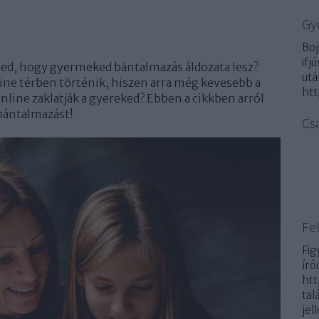
Gy
Boj
ifj
med, hogy gyermeked bántalmazás áldozata lesz?
utá
ine térben történik, hiszen arra még kevesebb a
htt
online zaklatják a gyereked? Ebben a cikkben arról
 bántalmazást!
Cs
Fel
Fig
író
htt
tal
jel