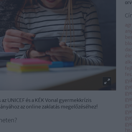
orv
Cí
agr
an
bes
bl
da
él
alk
fej
fes
gyá
gye
gy
gy
s az UNICEF és a KÉK Vonal gyermekkrízis
gy
nyához az online zaklatás megelőzéséhez!
gye
gy
 neten?
gy
his