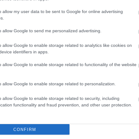
Sőt az esetek többségében inkább szégyelli magát
o allow my user data to be sent to Google for online advertising
a fokozatosan de mindre kiterjedően elmondjátok
s.
ll kommunikálni másokkal és mi az,ami már nem fér
elleggel tanulságos eseteket az interneten. A
KÉK
to allow Google to send me personalized advertising.
teg hasznos anyagot és videót megnézhettek a
o allow Google to enable storage related to analytics like cookies on
evice identifiers in apps.
 fel rá és ismerjétek meg a jelenséget! Sajnos a
kezébe adják a telefont és azt csinál rajta amit
o allow Google to enable storage related to functionality of the website
o allow Google to enable storage related to personalization.
o allow Google to enable storage related to security, including
, pl. elkezd harsányan vagy épp ellenkezőleg,
cation functionality and fraud prevention, and other user protection.
netekre panaszkodik, fáj a feje, hasa vagy szédül.
ik az iskolai teljesítménye, mindig gondoljatok
almazás!
CONFIRM
tően ismét beszélgetni a zaklatásról. Nem szabad