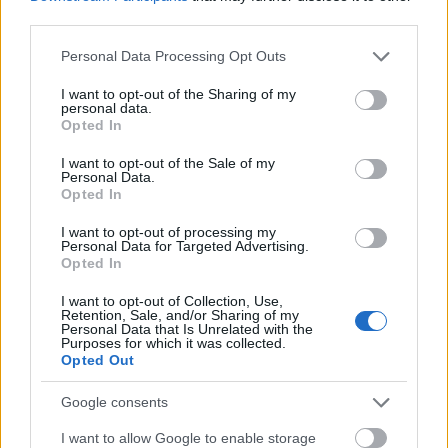
saját bizonytalanságainkba. Legyen szó anyagi
third parties.
nehézségekről vagy az iskola/óvoda újrakezdésének
dilemmájáról. Ha meg is osztunk velük ilyen
Please note that this website/app uses one or more Google
Personal Data Processing Opt Outs
információkat, akkor figyeljünk rá, hogy semmi ne
services and may gather and store information including but
maradjon magyarázat nélkül. A gyerekek így is
not limited to your visit or usage behaviour. You may click to
I want to opt-out of the Sharing of my
personal data.
könnyen elcsípnek részleteket egy híradóból vagy
grant or deny consent to Google and its third-party tags to
Opted In
akár egy telefonbeszélgetésből is.
use your data for below specified purposes in below Google
consent section.
I want to opt-out of the Sale of my
Personal Data.
Legyen a szülőknek is énideje!
Opted In
I want to opt-out of processing my
Personal Data for Targeted Advertising.
Talán ezt a pontot a legnehezebb most
Opted In
megvalósítani. De mégis nagyon fontos, hogy ki
tudjanak kapcsolódni és legyen energiájuk a
I want to opt-out of Collection, Use,
Retention, Sale, and/or Sharing of my
gyereknevelésre, munkára, háztartásra.
Personal Data that Is Unrelated with the
Purposes for which it was collected.
Opted Out
Gondoljunk bele, mennyire nem az emberi
természettel azonos ez az élethelyzet. Az ember
Google consents
ugyanis társas lény. A gyerekeket a történelem során
is a nagycsaládok nevelték és most is szükségünk
I want to allow Google to enable storage