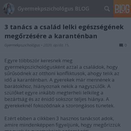
Gyermekpszichológus BLOG
3 tanács a család lelki egészségének
megőrzésére a karanténban
Gyermekpszichológus
•
2020. április 15.
0
Egyre többször keresnek meg
gyermekpszichológusként azzal a családok, hogy
sűrűsödnek az otthoni konfliktusok, ahogy telik az
idő a karanténban. A gyerekek már mennének a
barátokhoz, hiányoznak nekik a nagyszülők. A
szülőket egyre inkább megterheli lelkileg a
bezártság és az énidő sokszor teljes hiánya. A
gyerekeknél fokozódnak a szorongásos tünetek.
Ezért ebben a cikkben 3 hasznos tanácsot adok,
amire mindenképpen figyeljünk, hogy megőrizzük