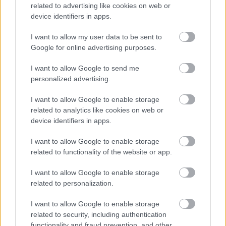
lenne a társas ingerekre. Ezért lehet különösen
related to advertising like cookies on web or
megterhelő, ha a szülőknek mindent egymagunknak
device identifiers in apps.
kell megoldani.
I want to allow my user data to be sent to
A karanténban leginkább magukra számíthatnak a
Google for online advertising purposes.
szülők. Hagyjanak egymásnak szabadidőt. Ha
megoldható, akkor például egyik reggel az egyik
I want to allow Google to send me
szülő alszik tovább, máskor a másik. Ugyanígy
personalized advertising.
kaphat a nap során némi szabadidőt is mindkét fél.
I want to allow Google to enable storage
Érdemes az esti órákat kihasználni arra, amire
related to analytics like cookies on web or
éppen szükségük lehet és ami feltölt. A lényeg, hogy
device identifiers in apps.
az énidőt is tudatosan be kell illeszteni a
napirendbe.
I want to allow Google to enable storage
related to functionality of the website or app.
I want to allow Google to enable storage
Ne felejtsük el, hogy a családok nagyon
related to personalization.
sokféleképpen élhetik meg a karantént. Más az élet a
tanyán mint a nagyvárosban. Más az, ha a szülőknek
I want to allow Google to enable storage
be kell járni dolgozni vagy home office_ban vannak.
related to security, including authentication
Valaki gyes mellett van otthon, míg a másik
functionality and fraud prevention, and other