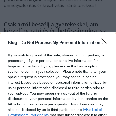
önmegvalósítás és kreativitás iránti törekvés!
Csak arról beszélj a gyerekekkel, ami
kézzelfogható és érthető számukra is a
vírushelyzettel kapcsolatban!
Blog -
Do Not Process My Personal Information
Szülőként fontos tisztában lenni azzal, hogy a
If you wish to opt-out of the sale, sharing to third parties, or
gyermekek szorongásának számos jele lehet. Ilyenek
processing of your personal or sensitive information for
a rémálmok, a regressziós jegyek, a
targeted advertising by us, please use the below opt-out
viselkedésváltozás vagy a hangulati zavarok. Ebben
section to confirm your selection. Please note that after your
a jelen helyzetben mindig gondoljunk arra, hogy
opt-out request is processed you may continue seeing
interest-based ads based on personal information utilized by
vajon mennyire szoronghat a gyerek a vírustól, a
us or personal information disclosed to third parties prior to
betegségektől vagy a haláltól.
your opt-out. You may separately opt-out of the further
disclosure of your personal information by third parties on the
Nem szabad őket folyamatosan a fertőzöttek és
IAB’s list of downstream participants. This information may
halottak statisztikájával nyomasztani. Ugyanígy nem
also be disclosed by us to third parties on the
IAB’s List of
szerencsés ha a kisebbeket túlzottan beavatjuk a
Downstream Participants
that may further disclose it to other