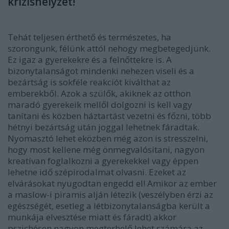
krízishelyzet!
Tehát teljesen érthető és természetes, ha
szorongunk, félünk attól nehogy megbetegedjünk.
Ez igaz a gyerekekre és a felnőttekre is. A
bizonytalanságot mindenki nehezen viseli és a
bezártság is sokféle reakciót kiválthat az
emberekből. Azok a szülők, akiknek az otthon
maradó gyerekeik mellől dolgozni is kell vagy
tanítani és közben háztartást vezetni és főzni, több
hétnyi bezártság után joggal lehetnek fáradtak.
Nyomasztó lehet eközben még azon is stresszelni,
hogy most kellene még önmegvalósítani, nagyon
kreatívan foglalkozni a gyerekekkel vagy éppen
lehetne idő szépirodalmat olvasni. Ezeket az
elvárásokat nyugodtan engedd el! Amikor az ember
a maslow-i piramis alján létezik (veszélyben érzi az
egészségét, esetleg a létbizonytalanságba került a
munkája elvesztése miatt és fáradt) akkor
pszichésen nagyon megterhelő lehet számára az