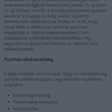
tankötelezettségének halasztását január 15-ig (idén
31-ig) kérheti a szülő. A Kormányhivatalnak beadott
kérelmet a Hivatal szükség esetén szakértői
véleménnyel alátámasztva bírálja el. A cél, hogy
minél több 6. életévüket betöltött gyermek
megkezdje az iskolát szeptemberben. Ezen
szabályozás értelmében sok családban még
nagyobb hangsúlyt kell fektetni az iskolára való
felkészülésben.
Pszichés iskolaérettség
A tapasztalatok azt mutatják, hogy az iskolaérettség
pszichés alkalmasságát a legnehezebb objektíven
megítélni
Érzelmileg érettség
Teljesítménymotiváció
Feladattudat