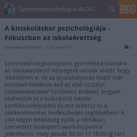
Gyermekpszichológus BLOG
A kisiskoláskor pszichológiája -
Fókuszban az iskolaérettség
Gyermekpszichológus
•
2020. január 07.
0
Szeretnéd megkönnyíteni gyermeked számára
az iskolakezdést? Kétségeid vannak afelől, hogy
iskolaérett-e, de az új szabályozás miatt már
biztosan kezdenie kell az első osztályt
szeptemberben? Szülőként érdekel, hogyan
védhetőek ki a különböző iskolai
konfliktushelyzetek és mit tehetsz te a
zökkenőmentes beilleszkedés segítésében? A
cikk végén lehetőség nyílik a témában
szervezett budapesti workshopomra
jelentkezni, mely január 30-án 17-18:30-ig tart.