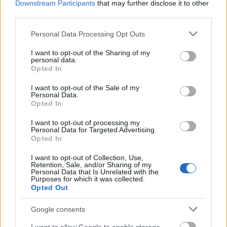
Downstream Participants
that may further disclose it to other
megteremtése. A játszótéren is lehet már
third parties.
komolyabb szabályok szerint játszani,
csapatsportolni. De 5-6 éves korban ideális az
Please note that this website/app uses one or more Google
Personal Data Processing Opt Outs
úszás tanulásának elkezdése is pl.
services and may gather and store information including but
not limited to your visit or usage behaviour. You may click to
I want to opt-out of the Sharing of my
Érdemes kihasználni, ha a gyerek kérdez és
personal data.
grant or deny consent to Google and its third-party tags to
komplexebb válaszokat adni. A hétköznapi élet
Opted In
use your data for below specified purposes in below Google
bonyolultabb dolgairól is beszélgessünk a
consent section.
I want to opt-out of the Sale of my
gyerekkel. Pl. Miért fúj a szél? Vagy a családi
Personal Data.
viszonyok részletes megbeszélése stb. Az
Opted In
alapműveltséghez tartozó kérdések átbeszélése.
Kerüljük a lerázó, elbagatellizáló, kisgyermeki
I want to opt-out of processing my
Personal Data for Targeted Advertising.
látásmódú válaszokat!
Opted In
Kommunikáció fejlesztése; társas helyzetekben,
I want to opt-out of Collection, Use,
a pedagógusokkal, konfliktushelyzetekben (jó
Retention, Sale, and/or Sharing of my
példa, ha a szülő saját esetén keresztül beszél
Personal Data that Is Unrelated with the
Purposes for which it was collected.
meg egy-egy iskolai helyzetet)
Opted Out
Az iskolakezdés a család életében is egy új fejlődési
Google consents
szakasz. A család iskolaérettségéről, az
iskolakezdésre való felkészülésről, a buktatókról és a