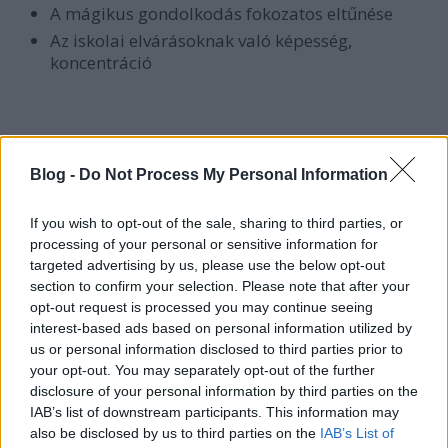
A mágikus gondolkodás fokozatos eltűnése
Az iskolai elvárásoknak való képesség,
koncentráció
Hogyan könnyíthető otthon az iskolakezdés?
Blog -
Do Not Process My Personal Information
Nagycsoportos korban nyugodtan kerülhet
otthon is feladathelyzetbe a gyerek. De nem kell
If you wish to opt-out of the sale, sharing to third parties, or
szigorúan venni, osztályozni, büntetni a
processing of your personal or sensitive information for
teljesítményét.
targeted advertising by us, please use the below opt-out
Számolós feladatok, verstanulás,
section to confirm your selection. Please note that after your
szövegbefejezés, szövegértelmezés, betűtanulás.
opt-out request is processed you may continue seeing
Alapvetően természetes környezetben. Pl
interest-based ads based on personal information utilized by
megszámolni hazafelé a piros autókat vagy a
us or personal information disclosed to third parties prior to
szülő elkezd egy mesét és megkéri a gyereket,
your opt-out. You may separately opt-out of the further
hogy fejezze be.
disclosure of your personal information by third parties on the
IAB’s list of downstream participants. This information may
Szabályjátékok
also be disclosed by us to third parties on the
IAB’s List of
Sportolás, mozgás lehetőségének a