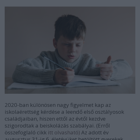
2020-ban különösen nagy figyelmet kap az
iskolaérettség kérdése a leendő első osztályosok
családjaiban, hiszen ettől az évtől kezdve
szigorodtak a beiskolázás szabályai. (Erről
összefoglaló cikk
itt olvasható)
Az adott év
augusztus 31-ig 6. életévüket betöltött gyerekek