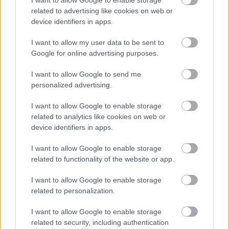
I want to allow Google to enable storage
családok specifikus kérdéseiről
Az iskoláskor
related to advertising like cookies on web or
pszichológiája. Fókuszban az iskolaérettség és az
device identifiers in apps.
iskolakezdés c.
workshopomon beszélünk
részletesebben.
I want to allow my user data to be sent to
Google for online advertising purposes.
A workshop ideje és helye:
I want to allow Google to send me
personalized advertising.
2019. január 30. csütörtök 17-18:30
I want to allow Google to enable storage
Cosmic Latte Szaloniroda
related to analytics like cookies on web or
1113 Budapest, Bartók Béla út 79. félemelet 1. (8-as
device identifiers in apps.
kapucsengő)
I want to allow Google to enable storage
related to functionality of the website or app.
Jelentkezni az alábbi Google Form elküldésével és a
részvételi díj befizetésével lehet. A Form elküldése
I want to allow Google to enable storage
után emailben küldöm a díjbekérő számlát.
related to personalization.
JELENTKEZEM!
I want to allow Google to enable storage
related to security, including authentication