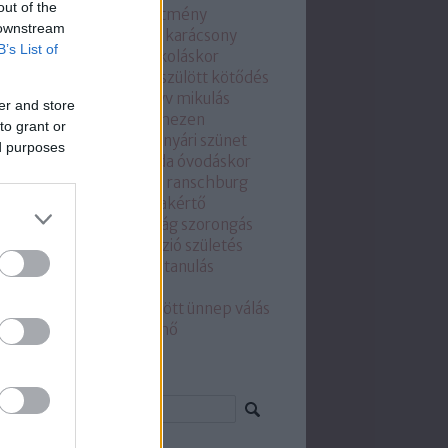
out of the
ntalmazás
iskolai teljesítmény
 downstream
olakezdés
játék
jézuska
karácsony
B’s List of
rier
kérdés-válasz
kisiskoláskor
tözés
könyvajánló
koraszülött
kötődés
gánrendelés
mesekönyv
mikulás
er and store
stoha
mozaikcsalád
nehezen
to grant or
elhető gyerek
nevelés
nyári szünet
ed purposes
ri tábor
osztályzás
óvoda
óvodáskor
kapcsolat
pszichológus
ranschburg
ő
serdülő
serdülőkor
szakértő
kirodalom
szobatisztaság
szorongás
lés
szülés utáni depresszió
születés
lővé válás
tanévkezdés
tanulás
mperamentum
testvér
tvérféltékenység
újszülött
ünnep
válás
eó
workshop
Címkefelhő
resés