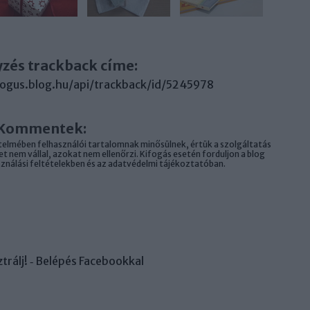
yzés trackback címe:
logus.blog.hu/api/trackback/id/5245978
Kommentek:
elmében felhasználói tartalomnak minősülnek, értük a
szolgáltatás
 nem vállal, azokat nem ellenőrzi. Kifogás esetén forduljon a blog
sználási feltételekben
és az
adatvédelmi tájékoztatóban
.
trálj
! ‐
Belépés Facebookkal