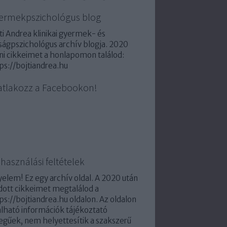
ermekpszichológus blog
ti Andrea klinikai gyermek- és
úságpszichológus archív blogja. 2020
ni cikkeimet a honlapomon találod:
ps://bojtiandrea.hu
atlakozz a Facebookon!
használási feltételek
yelem! Ez egy archív oldal. A 2020 után
dott cikkeimet megtalálod a
ps://bojtiandrea.hu oldalon. Az oldalon
álható információk tájékoztató
legűek, nem helyettesítik a szakszerű