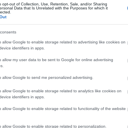
Eg
 hogy kell-e zokni télen vagy sem.
o opt-out of Collection, Use, Retention, Sale, and/or Sharing
ersonal Data that Is Unrelated with the Purposes for which it
lected.
sztivel nem tud eredményeket elérni. Sok esetben
Out
tudomást. Ésszerű keretek között, fél szemmel
jünk el valami mással foglalkozni. Idővel a gyermek
consents
ja, és jobb program, ha bekapcsolódik az anya
o allow Google to enable storage related to advertising like cookies on
evice identifiers in apps.
satolásokat is kell adni számára! Hajoljunk le hozzá,
o allow my user data to be sent to Google for online advertising
ük akkor is, ha így viselkedik. Tudassuk vele, hogy
s.
 helyzetet, de mi vele vagyunk és segítünk. Amikor
udat alatt a szülőket is mérlegre teszi, mennyire
to allow Google to send me personalized advertising.
 állunk, foglalkozunk vele és kifejezzük
ünk neki abban, hogy megfelelően tudja kezelni az
o allow Google to enable storage related to analytics like cookies on
evice identifiers in apps.
bbségénél ez az időszak amilyen hamar jött, olyan
o allow Google to enable storage related to functionality of the website
o allow Google to enable storage related to personalization.