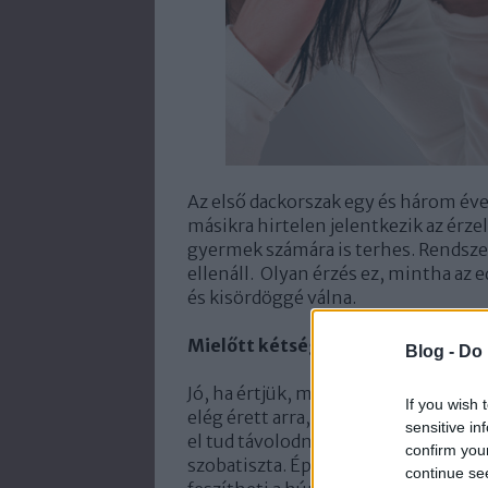
Az első dackorszak egy és három éves
másikra hirtelen jelentkezik az érz
gyermek számára is terhes. Rendszer
ellenáll. Olyan érzés ez, mintha az 
és kisördöggé válna.
Mielőtt kétségbeesne!
Blog -
Do 
Jó, ha értjük, miről is szól a dacko
If you wish 
elég érett arra, hogy saját határait
sensitive in
el tud távolodni a térben az anyától,
confirm you
szobatiszta. Épp optimális időszak 
continue se