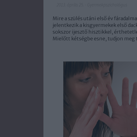
2013. április 25.
-
Gyermekpszichológus
Mire a szülés utáni első év fáradalm
jelentkezik a kisgyermekek első dac
sokszor ijesztő hisztikkel, érthetet
Mielőtt kétségbe esne, tudjon meg 