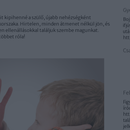
Gy
ait kipihenné a szülő, újabb nehézségként
Boj
korszaka. Hirtelen, minden átmenet nélkül jön, és
ifj
len ellenállásokkal találjuk szembe magunkat.
utá
többet róla!
htt
Cs
Fel
Fig
író
htt
tal
jel