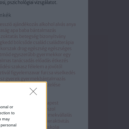
osi, pszichológiai vizsgálatot.
mkék
esszió
ajándékozás
alkohol
alvás
anya
yaság
apa
baba
bántalmazás
zoktatás
betegség
bizonyítvány
ogkedd
bölcsőde
család
családterápia
ckorszak
drog
egészség
egészséges
etmód
egyszerűbb gyermekkor
egy
almas tanácsadás
előadás
étkezés
lődési szakasz
félelem a jövőtől
ztivál
figyelemzavar
furcsa viselkedés
sz
gyerek
gyermekbántalmazás
rmekkori szorongás kezelése
ermekpszichológia
ermekpszichológus
ermekpszichológus budapest
sonal or
rmekpszichológus válaszol
ection to
ermekrajz elemzés
gyermekvállalás
ou may
ermekvédelem
halál
hiperaktivitás
 personal
zti
iskola
iskolaérettség
iskolai