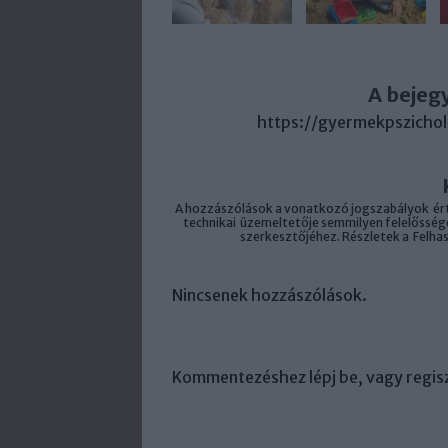
A bejeg
https://gyermekpszicho
A hozzászólások a
vonatkozó jogszabályok
ért
technikai
üzemeltetője semmilyen felelősséget
szerkesztőjéhez. Részletek a
Felha
Nincsenek hozzászólások.
Kommentezéshez
lépj be
, vagy
regisz