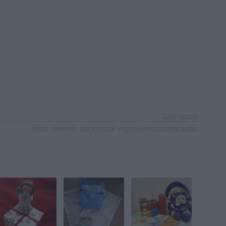
Szólj hozzá!
hiszti
nevelés
dackorszak
egy alkalmas tanácsadás