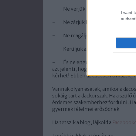
- Ne verjük meg!
I want t
authenti
- Ne zárjuk be!
- Ne reagáljunk rá hisztivel!
- Kerüljük az ésszerűtlen büntet
- És ne engedjünk a hisztinek, mer
azt jelenti, hogy állandó tiltásokat 
kérhet! Ebben az esetben a hisztit
Vannak olyan esetek, amikor a dacos 
sokáig tart a dackorszak. Ha a szülő 
érdemes szakemberhez fordulni. Ha tú
gyermek félelmei erősödnek.
Ha tetszik a blog, lájkold a
Facebook
További cikkek a témában: