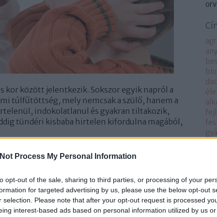
orv
Cí
agr
an
bes
bl
da
 kor között jelentkezik. Sokszor egyik napról a
él
elmi túlfűtöttség, mely nemcsak a szülő, hanem a
alk
telenül, indokolatlanul és gyakran tiltakozik,
fej
eddig tündéri kisbaba hirtelen kifordulna magából,
fes
gyá
gye
gy
Not Process My Personal Information
gy
gy
rszak valójában! Ebben az életkorban a gyermek már
to opt-out of the sale, sharing to third parties, or processing of your per
gye
 feszegesse. Képes az önálló helyváltoztató mozgásra,
formation for targeted advertising by us, please use the below opt-out s
gy
 folyamatosan fejlődik a beszéde és lassan
r selection. Please note that after your opt-out request is processed y
gy
ez arra, hogy kipróbálja, meddig mehet el, meddig
eing interest-based ads based on personal information utilized by us or
his