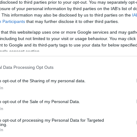
a szülőket is próbára teszi, mennyire fogadják őt el
disclosed to third parties prior to your opt-out. You may separately opt-
bá
désre, és szeretik-e akkor is, ha hisztizik.
losure of your personal information by third parties on the IAB’s list of
isk
 gondolja, hogy egy kétéves direkt, rosszindulatból
. This information may also be disclosed by us to third parties on the
IA
kar
iroham neki sem jó, ő sem élvezi, de még túl
Participants
that may further disclose it to other third parties.
köl
z, hogy képes legyen uralni önmagát, legyűrni
ma
 that this website/app uses one or more Google services and may gath
 tudatosítja magában, könnyebb elfogadni a dacos
mo
including but not limited to your visit or usage behaviour. You may click 
 higgadtnak maradni, de ha a szülő látványosan
kez
 to Google and its third-party tags to use your data for below specifi
k számára.
nyá
ogle consent section.
pár
jen
l Data Processing Opt Outs
sza
 lehet eleget hangsúlyozni a
következetesség
et!
szü
elyeket magunkénak vallunk, ilyenkor sem szabad
o opt-out of the Sharing of my personal data.
szü
ni, káromkodni, csapkodni stb. Ugyanígy nem
te
In
zik, este fürdeni kell. És ez miért nem csak
tes
vid
úgy kezelni a hisztit, ha tudom, mi az, ami kőbe
o opt-out of the Sale of my Personal Data.
l minősíteni, hogy rossz vagy, buta vagy, hanem a
In
Ke
lyok pedig fontosak a számára. Ha egy kétévesnek
to opt-out of processing my Personal Data for Targeted
en ő veszi át az irányítást, megrémül. Ezért nem
ing.
elvekből. Mindezek mellett néhány kérdésben
In
piros zoknit szeretné a kék helyett felvenni, ám