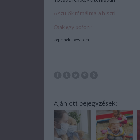
A szülők rémálma: a hiszti
Csak egy pofon?
kép:sheknows.com
Ajánlott bejegyzések: