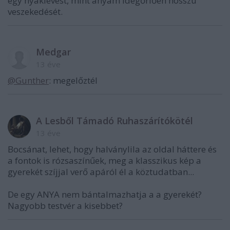
egy nyaklevest, mint anyám idegőrlően hosszú
veszekedését.
Medgar
13 éve
@Gunther
: megelőztél
A Lesből Támadó Ruhaszárítókötél
13 éve
Bocsánat, lehet, hogy halványlila az oldal háttere és
a fontok is rózsaszínűek, meg a klasszikus kép a
gyerekét szíjjal verő apáról él a köztudatban...
De egy ANYA nem bántalmazhatja a a gyerekét?
Nagyobb testvér a kisebbet?