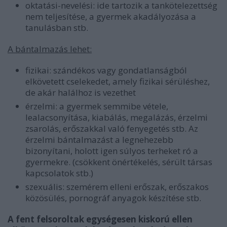
oktatási-nevelési: ide tartozik a tankötelezettség
nem teljesítése, a gyermek akadályozása a
tanulásban stb.
A bántalmazás lehet:
fizikai: szándékos vagy gondatlanságból
elkövetett cselekedet, amely fizikai sérüléshez,
de akár halálhoz is vezethet
érzelmi: a gyermek semmibe vétele,
lealacsonyítása, kiabálás, megalázás, érzelmi
zsarolás, erőszakkal való fenyegetés stb. Az
érzelmi bántalmazást a legnehezebb
bizonyítani, holott igen súlyos terheket ró a
gyermekre. (csökkent önértékelés, sérült társas
kapcsolatok stb.)
szexuális: szemérem elleni erőszak, erőszakos
közösülés, pornográf anyagok készítése stb.
A fent felsoroltak egységesen kiskorú ellen