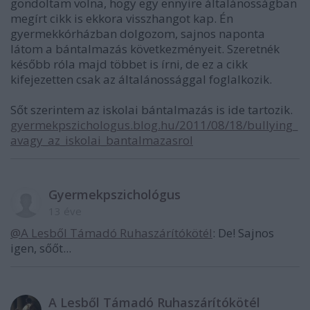
gondoltam volna, hogy egy ennyire általánosságban
megírt cikk is ekkora visszhangot kap. Én
gyermekkórházban dolgozom, sajnos naponta
látom a bántalmazás következményeit. Szeretnék
később róla majd többet is írni, de ez a cikk
kifejezetten csak az általánossággal foglalkozik.
Sőt szerintem az iskolai bántalmazás is ide tartozik.
gyermekpszichologus.blog.hu/2011/08/18/bullying_
avagy_az_iskolai_bantalmazasrol
Gyermekpszichológus
13 éve
@A Lesből Támadó Ruhaszárítókötél
: De! Sajnos
igen, sőőt...
A Lesből Támadó Ruhaszárítókötél