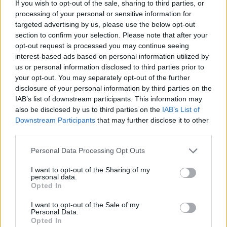
növelhető. Azaz a (családon belüli) súlyos testi sértés
If you wish to opt-out of the sale, sharing to third parties, or
processing of your personal or sensitive information for
esetében sem biztos, hogy a büntetési tétel növelése
targeted advertising by us, please use the below opt-out
a megfelelő eszköz, sokkal inkább az, hogy az
section to confirm your selection. Please note that after your
elkövetőt nagyobb eséllyel vonják majd felelősségre.
opt-out request is processed you may continue seeing
interest-based ads based on personal information utilized by
us or personal information disclosed to third parties prior to
your opt-out. You may separately opt-out of the further
13 éve
disclosure of your personal information by third parties on the
@68nyara
: Az tény, hogy meg kell húzni a
IAB’s list of downstream participants. This information may
határt, hogy mikortól kiskorú valaki, mint pl. a
also be disclosed by us to third parties on the
IAB’s List of
büntethetőség esetében is. Itt talán nem is az életkor
Downstream Participants
that may further disclose it to other
szerint kéne meghatározni a sértetti kört, hanem
third parties.
hogy mennyire kiszolgáltatott anyagilag, érzelmileg,
Please note that this website/app uses one or more Google
stb.
Personal Data Processing Opt Outs
services and may gather and store information including but
Tehát lehetséges, hogy a családon belüli erőszakot
not limited to your visit or usage behaviour. You may click to
I want to opt-out of the Sharing of my
sem egy tényállásban kellene privilegizálni, hanem
personal data.
grant or deny consent to Google and its third-party tags to
pl egy tényállás a gyermekekre vonatkozna, egy
Opted In
use your data for below specified purposes in below Google
másik meg a házastársra/élettársra.
consent section.
Ha gyermek a sértett, akkor a kiskorú helyett lehetne
I want to opt-out of the Sale of my
Personal Data.
így: "az elkövető nevelése, felügyelete, gondozása
Opted In