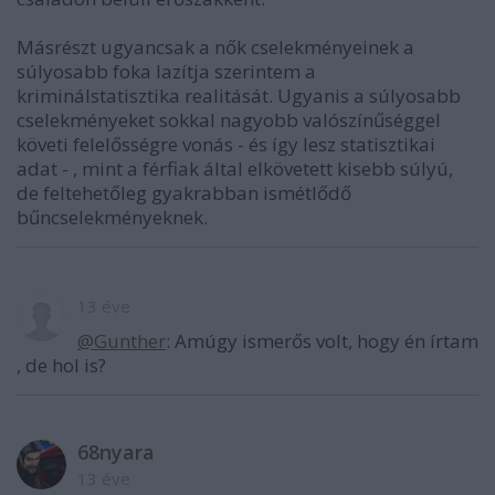
Másrészt ugyancsak a nők cselekményeinek a
súlyosabb foka lazítja szerintem a
kriminálstatisztika realitását. Ugyanis a súlyosabb
cselekményeket sokkal nagyobb valószínűséggel
követi felelősségre vonás - és így lesz statisztikai
adat - , mint a férfiak által elkövetett kisebb súlyú,
de feltehetőleg gyakrabban ismétlődő
bűncselekményeknek.
13 éve
@Gunther
: Amúgy ismerős volt, hogy én írtam
, de hol is?
68nyara
13 éve