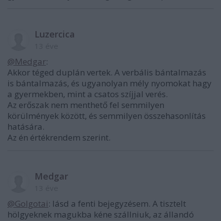
Luzercica
13 éve
@Medgar
:
Akkor téged duplán vertek. A verbális bántalmazás
is bántalmazás, és ugyanolyan mély nyomokat hagy
a gyermekben, mint a csatos szíjjal verés.
Az erőszak nem menthető fel semmilyen
körülmények között, és semmilyen összehasonlítás
hatására.
Az én értékrendem szerint.
Medgar
13 éve
@Golgotai
: lásd a fenti bejegyzésem. A tisztelt
hölgyeknek magukba kéne szállniuk, az állandó