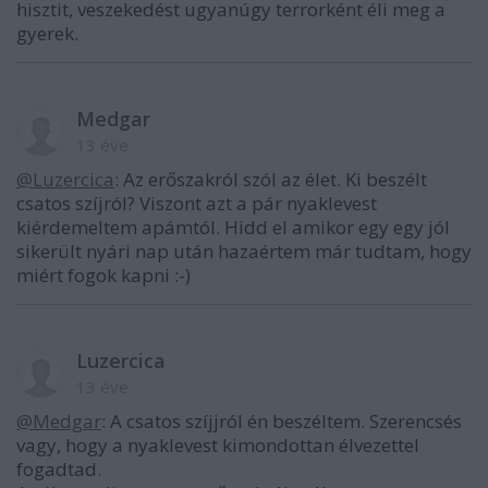
hisztit, veszekedést ugyanúgy terrorként éli meg a
gyerek.
Medgar
13 éve
@Luzercica
: Az erőszakról szól az élet. Ki beszélt
csatos szíjról? Viszont azt a pár nyaklevest
kiérdemeltem apámtól. Hidd el amikor egy egy jól
sikerült nyári nap után hazaértem már tudtam, hogy
miért fogok kapni :-)
Luzercica
13 éve
@Medgar
: A csatos szíjjról én beszéltem. Szerencsés
vagy, hogy a nyaklevest kimondottan élvezettel
fogadtad.