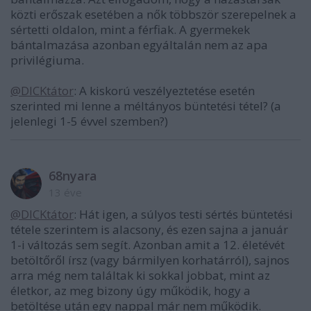
közti erőszak esetében a nők többször szerepelnek a
sértetti oldalon, mint a férfiak. A gyermekek
bántalmazása azonban egyáltalán nem az apa
privilégiuma.
@DICKtátor
: A kiskorú veszélyeztetése esetén
szerinted mi lenne a méltányos büntetési tétel? (a
jelenlegi 1-5 évvel szemben?)
68nyara
13 éve
@DICKtátor
: Hát igen, a súlyos testi sértés büntetési
tétele szerintem is alacsony, és ezen sajna a január
1-i változás sem segít. Azonban amit a 12. életévét
betöltőről írsz (vagy bármilyen korhatárról), sajnos
arra még nem találtak ki sokkal jobbat, mint az
életkor, az meg bizony úgy működik, hogy a
betöltése után egy nappal már nem működik.