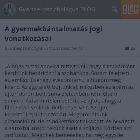
Gyermekpszichológus BLOG
A gyermekbántalmazás jogi
vonatkozásai
Gyermekpszichológus
•
2012. szeptember 13.
29
„A húgommal annyira rettegtünk, hogy éjszakánként
kezdtünk bezárkózni a szobánkba. Sosem felejtem
el, amikor tizenegy éves voltam... a húgom meg
kilenc. Az ágy alatt bújtunk el, miközben az apám az
ajtón dörömbölt. Soha életemben nem féltem
ennyire. Aztán hirtelen betörte az ajtót, ahogy a
filmekben szokták. Rettenetes volt. Az ajtó
keresztülrepült a szobán. Megpróbáltunk
elmenekülni, de mindkettőnket elkapott, és bevágott
a sarokba, majd nekünk esett a szíjával. Közben azt
ordította: „Megöllek benneteket, ha még egyszer