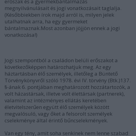
erőszak és a gyermekbántalmazás
megnyilvánulásait és jogi vonatkozásait taglalja.
(Későbbiekben írok majd arról is, milyen jelek
utalhatnak arra, ha egy gyermeket
bántalmaznak.Most azonban jöjjön ennek a jogi
vonatkozása!)
Jogi szempontból
a családon belüli erőszak
ot a
következőképpen határozhatjuk meg. Az egy
háztartásban élő személyek, illetőleg a Büntető
Törvénykönyvről szóló 1978. évi IV. törvény (Btk.)137.
§-ának 6. pontjában meghatározott hozzátartozók, a
volt házastársak, illetve volt élettársak (partnerek),
valamint az intézményes ellátás keretében
életvitelszerűen együtt élő személyek között
megvalósuló, vagy őket a felsorolt személyek
cselekménye által érintő bűncselekmények.
Van egy tény, amit soha senkinek nem lenne szabad