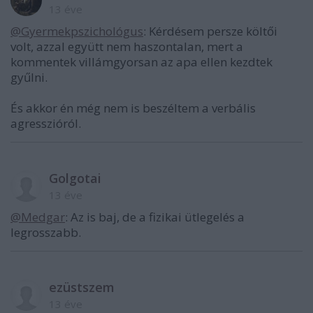
13 éve
@Gyermekpszichológus
: Kérdésem persze költői
volt, azzal együtt nem haszontalan, mert a
kommentek villámgyorsan az apa ellen kezdtek
gyűlni.
És akkor én még nem is beszéltem a verbális
agresszióról.
Golgotai
13 éve
@Medgar
: Az is baj, de a fizikai ütlegelés a
legrosszabb.
ezüstszem
13 éve