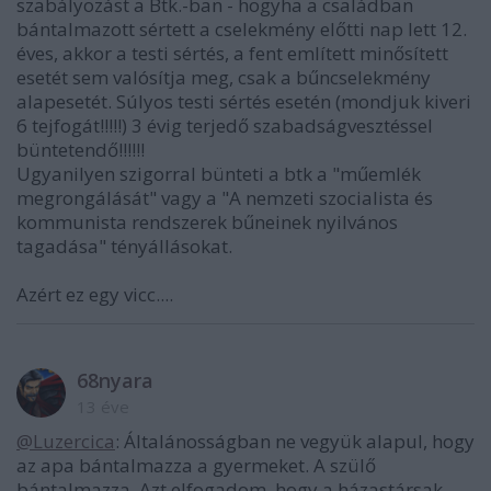
szabályozást a Btk.-ban - hogyha a családban
bántalmazott sértett a cselekmény előtti nap lett 12.
éves, akkor a testi sértés, a fent említett minősített
esetét sem valósítja meg, csak a bűncselekmény
alapesetét. Súlyos testi sértés esetén (mondjuk kiveri
6 tejfogát!!!!!) 3 évig terjedő szabadságvesztéssel
büntetendő!!!!!!
Ugyanilyen szigorral bünteti a btk a "műemlék
megrongálását" vagy a "A nemzeti szocialista és
kommunista rendszerek bűneinek nyilvános
tagadása" tényállásokat.
Azért ez egy vicc....
68nyara
13 éve
@Luzercica
: Általánosságban ne vegyük alapul, hogy
az apa bántalmazza a gyermeket. A szülő
bántalmazza. Azt elfogadom, hogy a házastársak