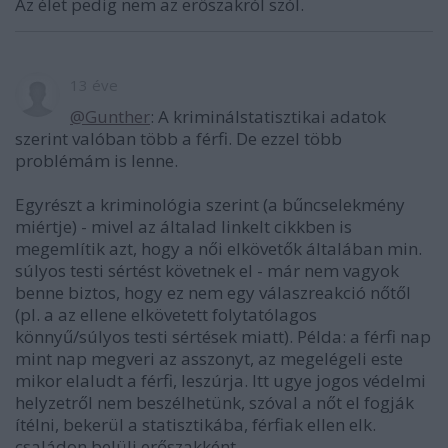
Az élet pedig nem az erőszakról szól.
13 éve
@Gunther
: A kriminálstatisztikai adatok
szerint valóban több a férfi. De ezzel több
problémám is lenne.
Egyrészt a kriminológia szerint (a bűncselekmény
miértje) - mivel az általad linkelt cikkben is
megemlítik azt, hogy a női elkövetők általában min.
súlyos testi sértést követnek el - már nem vagyok
benne biztos, hogy ez nem egy válaszreakció nőtől
(pl. a az ellene elkövetett folytatólagos
könnyű/súlyos testi sértések miatt). Példa: a férfi nap
mint nap megveri az asszonyt, az megelégeli este
mikor elaludt a férfi, leszúrja. Itt ugye jogos védelmi
helyzetről nem beszélhetünk, szóval a nőt el fogják
ítélni, bekerül a statisztikába, férfiak ellen elk.
családon belüli erőszakként.