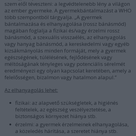
szem elől téveszteni: a legvédtelenebb lény a világon
az ember gyermeke. A gyermekbántalmazást a WHO
több szempontból tárgyalja.
„A gyermek
bántalmazása és elhanyagolása (rossz bánásmód)
magában foglalja a fizikai és/vagy érzelmi rossz
bánásmód, a szexuális visszaélés, az elhanyagolás
vagy hanyag bánásmód, a kereskedelmi vagy egyéb
kizsákmányolás minden formáját, mely a gyermek
egészségének, túlélésének, fejlődésének vagy
méltóságának tényleges vagy potenciális sérelmét
eredményezi egy olyan kapcsolat keretében, amely a
felelősségen, bizalmon vagy hatalmon alapul.”
Az elhanyagolás lehet:
fizikai: az alapvető szükségletek, a higiénés
feltételek, az egészség veszélyeztetése, a
biztonságos környezet hiánya stb.
érzelmi: a gyermek érzelmeinek elhanyagolása,
a közeledés hárítása, a szeretet hiánya stb.