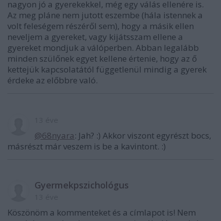
nagyon jó a gyerekekkel, még egy válás ellenére is.
Az meg pláne nem jutott eszembe (hála istennek a
volt feleségem részéről sem), hogy a másik ellen
neveljem a gyereket, vagy kijátsszam ellene a
gyereket mondjuk a válóperben. Abban legalább
minden szülőnek egyet kellene értenie, hogy az ő
kettejük kapcsolatától függetlenül mindig a gyerek
érdeke az előbbre való.
13 éve
@68nyara
: Jah? :) Akkor viszont egyrészt bocs,
másrészt már veszem is be a kavintont. :)
Gyermekpszichológus
13 éve
Köszönöm a kommenteket és a címlapot is! Nem