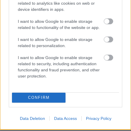
related to analytics like cookies on web or
emelik ki. Az erőszakos apát kell elzárni, és
device identifiers in apps.
kényszermunkán dolgoztatni évekig. Mert az estek
90% ában igenis az apa a bántalmazó, mert
I want to allow Google to enable storage
alkoholista, lelki sérült stb stb.
related to functionality of the website or app.
I want to allow Google to enable storage
related to personalization.
Homeoffice
13 éve
I want to allow Google to enable storage
@DICKtátor
:
related to security, including authentication
functionality and fraud prevention, and other
eletmod.hu/tart/rcikk/j/0/134059/1
user protection.
"Azt elfogadom, hogy a házastársak közti erőszak
esetében a nők többször szerepelnek a sértetti
CONFIRM
oldalon, mint a férfiak."
Olvasd el ezt a kis cikket...
Data Deletion
Data Access
Privacy Policy
Nem biztos a fenti állításod.