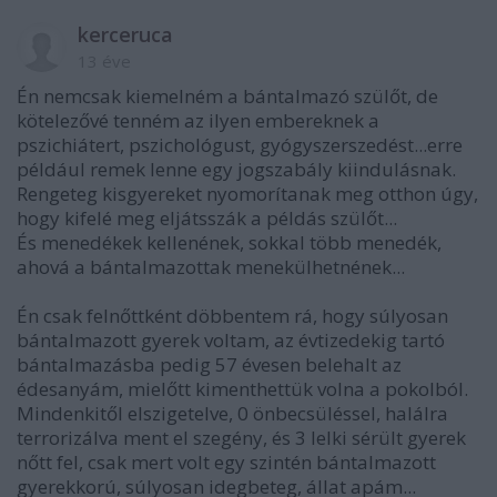
kerceruca
13 éve
Én nemcsak kiemelném a bántalmazó szülőt, de
kötelezővé tenném az ilyen embereknek a
pszichiátert, pszichológust, gyógyszerszedést...erre
például remek lenne egy jogszabály kiindulásnak.
Rengeteg kisgyereket nyomorítanak meg otthon úgy,
hogy kifelé meg eljátsszák a példás szülőt...
És menedékek kellenének, sokkal több menedék,
ahová a bántalmazottak menekülhetnének...
Én csak felnőttként döbbentem rá, hogy súlyosan
bántalmazott gyerek voltam, az évtizedekig tartó
bántalmazásba pedig 57 évesen belehalt az
édesanyám, mielőtt kimenthettük volna a pokolból.
Mindenkitől elszigetelve, 0 önbecsüléssel, halálra
terrorizálva ment el szegény, és 3 lelki sérült gyerek
nőtt fel, csak mert volt egy szintén bántalmazott
gyerekkorú, súlyosan idegbeteg, állat apám...