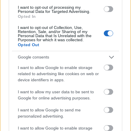
vagy gyógykezelése alatt álló személy sérelmére"
követik el.
I want to opt-out of processing my
Personal Data for Targeted Advertising.
Opted In
De más jogtechnikai eszközzel is lehetne játszani.
Például a "védekezésre képtelen személy" fogalmat
I want to opt-out of Collection, Use,
Retention, Sale, and/or Sharing of my
kéne megváltoztatni az értelmező rendelkezésekben
Personal Data that Is Unrelated with the
így: " védekezésre képtelen személy, aki az elkövető
Purposes for which it was collected.
Opted Out
nevelése, felügyelete, gondozása vagy gyógykezelése
alatt áll.
Google consents
Ezek csak ötletelgetések, de az szerintem mindenki
I want to allow Google to enable storage
számára látható, hogy itt nem jogdogmatikai
related to advertising like cookies on web or
akadályok vannak, hanem a jogalkotó szándékának
device identifiers in apps.
a hiánya.........szomorú.
I want to allow my user data to be sent to
Google for online advertising purposes.
Golgotai
I want to allow Google to send me
13 éve
personalized advertising.
Az ilyesmit nagyon keményen kéne büntetni, és
I want to allow Google to enable storage
hibás az a gyakorlat, hogy a bántalmazott gyereket