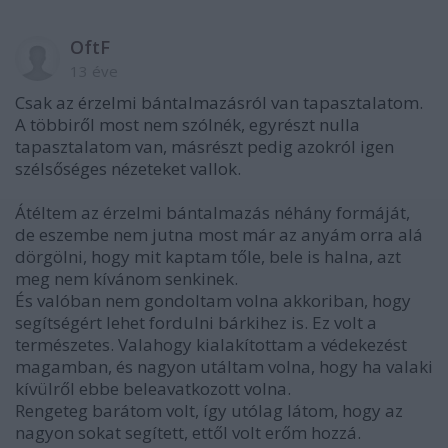
OftF
13 éve
Csak az érzelmi bántalmazásról van tapasztalatom.
A többiről most nem szólnék, egyrészt nulla
tapasztalatom van, másrészt pedig azokról igen
szélsőséges nézeteket vallok.
Átéltem az érzelmi bántalmazás néhány formáját,
de eszembe nem jutna most már az anyám orra alá
dörgölni, hogy mit kaptam tőle, bele is halna, azt
meg nem kívánom senkinek.
És valóban nem gondoltam volna akkoriban, hogy
segítségért lehet fordulni bárkihez is. Ez volt a
természetes. Valahogy kialakítottam a védekezést
magamban, és nagyon utáltam volna, hogy ha valaki
kívülről ebbe beleavatkozott volna.
Rengeteg barátom volt, így utólag látom, hogy az
nagyon sokat segített, ettől volt erőm hozzá.