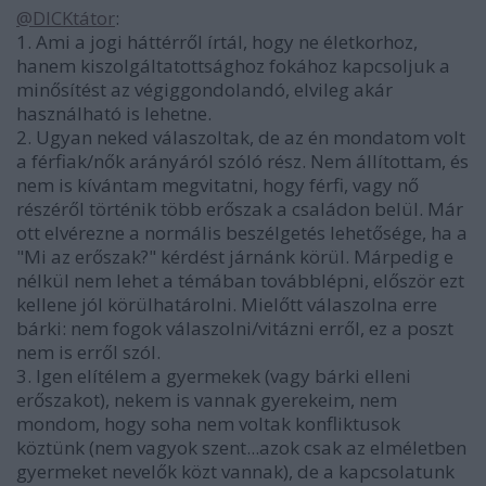
@DICKtátor
:
1. Ami a jogi háttérről írtál, hogy ne életkorhoz,
hanem kiszolgáltatottsághoz fokához kapcsoljuk a
minősítést az végiggondolandó, elvileg akár
használható is lehetne.
2. Ugyan neked válaszoltak, de az én mondatom volt
a férfiak/nők arányáról szóló rész. Nem állítottam, és
nem is kívántam megvitatni, hogy férfi, vagy nő
részéről történik több erőszak a családon belül. Már
ott elvérezne a normális beszélgetés lehetősége, ha a
"Mi az erőszak?" kérdést járnánk körül. Márpedig e
nélkül nem lehet a témában továbblépni, először ezt
kellene jól körülhatárolni. Mielőtt válaszolna erre
bárki: nem fogok válaszolni/vitázni erről, ez a poszt
nem is erről szól.
3. Igen elítélem a gyermekek (vagy bárki elleni
erőszakot), nekem is vannak gyerekeim, nem
mondom, hogy soha nem voltak konfliktusok
köztünk (nem vagyok szent...azok csak az elméletben
gyermeket nevelők közt vannak), de a kapcsolatunk