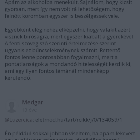
Apám az alkoholba menekült. Sajnálom, hogy kicsit
gyorsan, mert így nem volt rá lehetőségem, hogy
felnőtt koromban egyszer is beszélgessek vele.
Egyébként elég nehéz elképzelni, hogy valakit azért
visznek bíróságra, mert egyszer kiabált a gyerekével.
A fenti szöveg szó szerinti értelmezése szerint
ugyanis ez bűncselekménynek számít. Rettentő
fontos lenne pontosabban fogalmazni, mert a
pontatlanságok a mondandó hitelességét kezdik ki,
ami egy ilyen fontos témánál mindenképp
kerülendő.
Medgar
13 éve
@Luzercica
: eletmod.hu/tart/rcikk/j/0/134059/1
Én például sokkal jobban viseltem, ha apám lekevert