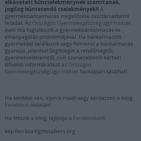
elkövetett bűncselekménynek számítanak,
jogilag büntetendő cselekmények!!
A
gyermekbántalmazás megelőzése össztársadalmi
feladat. Az
Országos Gyermekegészségügyi Intézet
évek óta foglalkozik a gyermekbántalmazás és
elhanyagolás problémájával. Ha bántalmazott
gyermekkel találkozik vagy felmerül a bántalmazás
gyanúja, jelentse! Segítséget a rendőrségtől,
gyermekvédelemtől, civil szervezetektől kérhet!
Bővebb információkat az
Országos
Gyermekegészségügyi Intézet
honlapján találhat!
Ha kérdése van, írjon e-mailt vagy kérdezzen a blog
Facebbok
oldalán!
Ha tetszik a blog, lájkolja a
Facebookon
!
kép forrása:lightstalkers.org